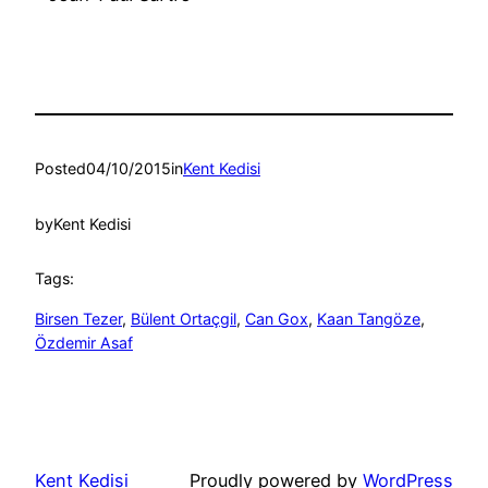
Posted
04/10/2015
in
Kent Kedisi
by
Kent Kedisi
Tags:
Birsen Tezer
, 
Bülent Ortaçgil
, 
Can Gox
, 
Kaan Tangöze
, 
Özdemir Asaf
Kent Kedisi
Proudly powered by
WordPress