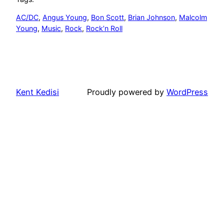
AC/DC
, 
Angus Young
, 
Bon Scott
, 
Brian Johnson
, 
Malcolm
Young
, 
Music
, 
Rock
, 
Rock’n Roll
Kent Kedisi
Proudly powered by
WordPress