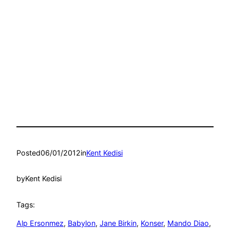
Posted
06/01/2012
in
Kent Kedisi
by
Kent Kedisi
Tags:
Alp Ersonmez
, 
Babylon
, 
Jane Birkin
, 
Konser
, 
Mando Diao
, 