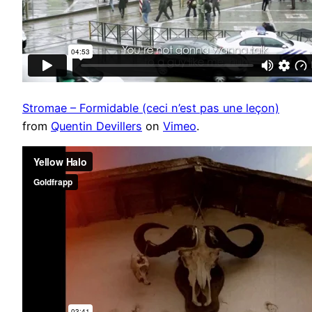
Stromae – Formidable (ceci n’est pas une leçon)
from
Quentin Devillers
on
Vimeo
.