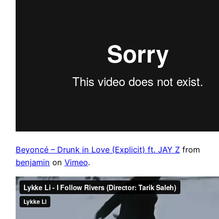
Beyoncé – Drunk in Love (Explicit) ft. JAY Z
from
benjamin
on
Vimeo
.