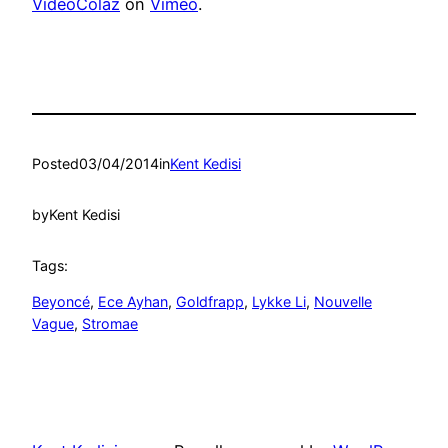
VideoColaz
on
Vimeo
.
Posted
03/04/2014
in
Kent Kedisi
by
Kent Kedisi
Tags:
Beyoncé
, 
Ece Ayhan
, 
Goldfrapp
, 
Lykke Li
, 
Nouvelle
Vague
, 
Stromae