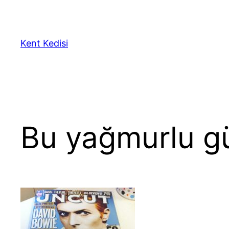
Skip
to
content
Kent Kedisi
Bu yağmurlu g