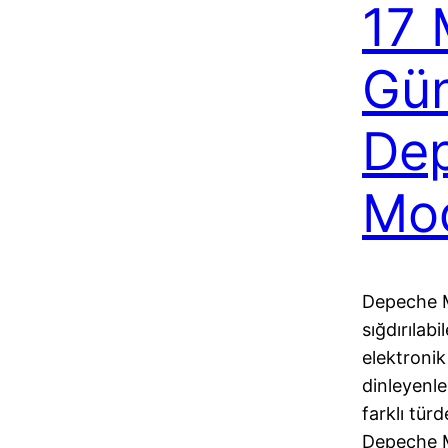
17 
Gün
De
Mod
Depeche M
sığdırılabi
elektroni
dinleyenle
farklı tür
Depeche M