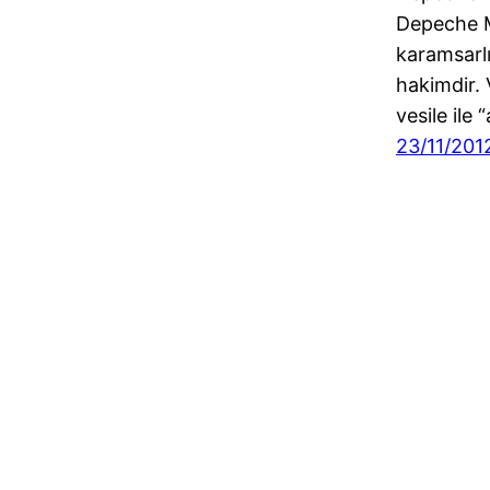
Depeche 
karamsarl
hakimdir. 
vesile ile “
23/11/201