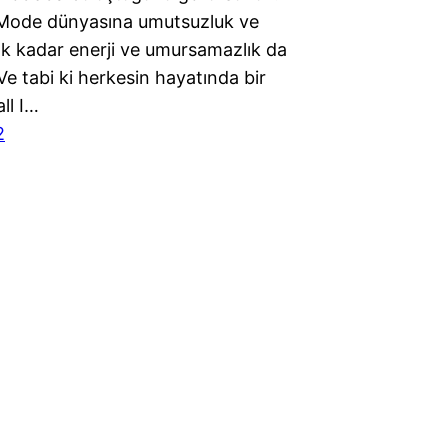
Mode dünyasına umutsuzluk ve
ık kadar enerji ve umursamazlık da
Ve tabi ki herkesin hayatında bir
all I…
2
Proudly powered by
WordPress