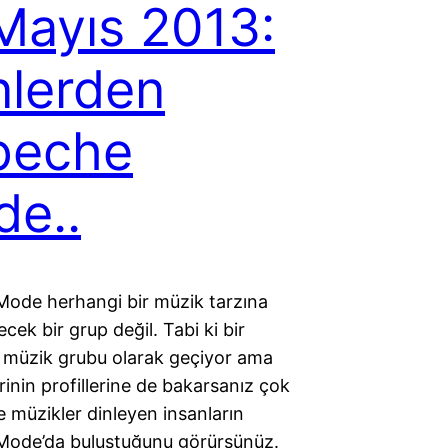
Mayıs 2013:
lerden
peche
e..
ode herhangi bir müzik tarzına
lecek bir grup değil. Tabi ki bir
k müzik grubu olarak geçiyor ama
rinin profillerine de bakarsanız çok
de müzikler dinleyen insanların
ode’da buluştuğunu görürsünüz.