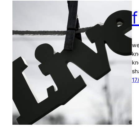
we
kn
kn
sh
17